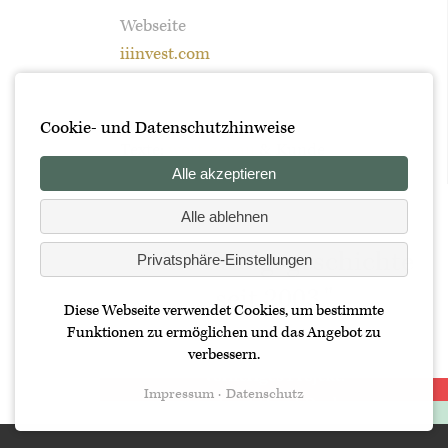
Webseite
iiinvest.com
Extern
Cookie- und Datenschutzhinweise
Texte:
wort-genau
& Kunde
Alle akzeptieren
Alle ablehnen
"Eine Erfolgsgeschichte
Privatsphäre-Einstellungen
seit 2003."
Diese Webseite verwendet Cookies, um bestimmte
Funktionen zu ermöglichen und das Angebot zu
verbessern.
Vorheriges Projekt:
Impressum
Datenschutz
Nächstes Projekt:
Alle Projekte anzeigen
« Leichtfried Dach
Volksschule & Kindergarten »